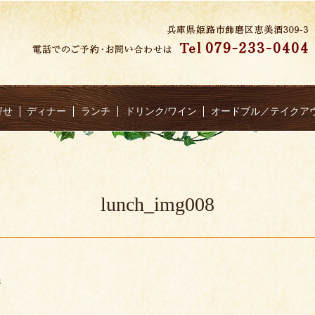
寄せ
ディナー
ランチ
ドリンク/ワイン
オードブル／テイクア
lunch_img008
8