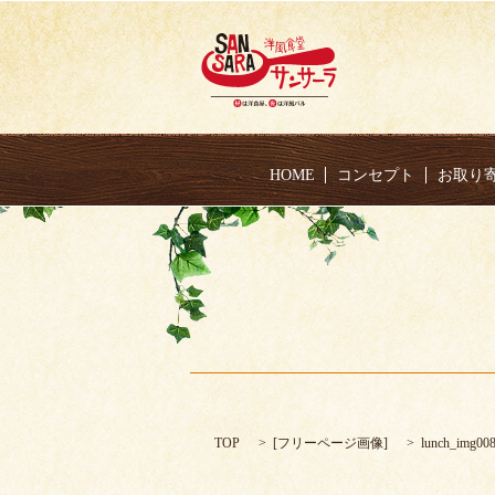
HOME
コンセプト
お取り
TOP
[
フリーページ画像
]
lunch_img00