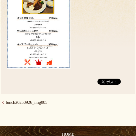
lunch20250926_img005
HOME