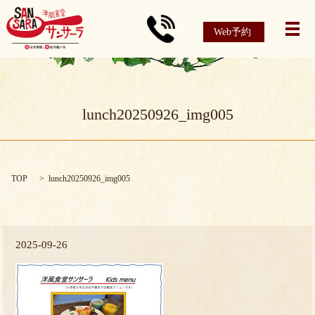
Web予約
メ
lunch20250926_img005
TOP
lunch20250926_img005
2025-09-26