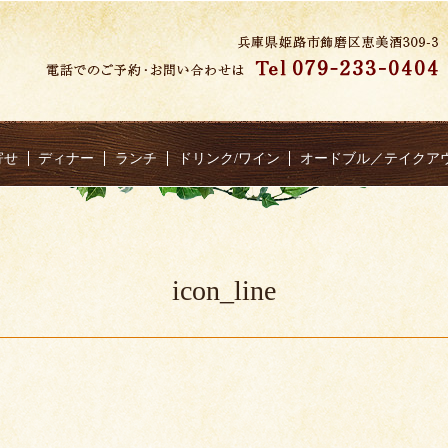
寄せ
ディナー
ランチ
ドリンク/ワイン
オードブル／テイクア
icon_line