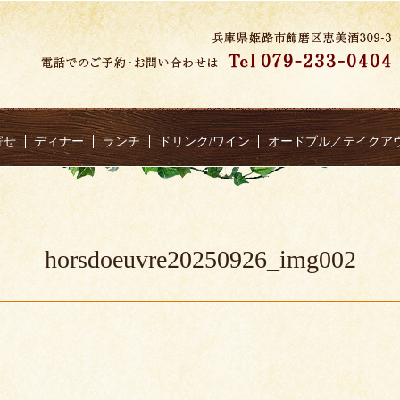
寄せ
ディナー
ランチ
ドリンク/ワイン
オードブル／テイクア
horsdoeuvre20250926_img002