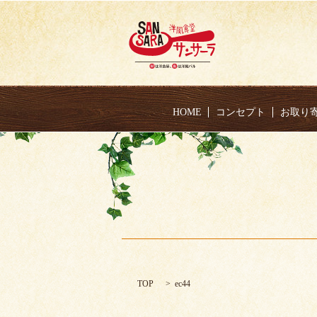
HOME
コンセプト
お取り
TOP
ec44