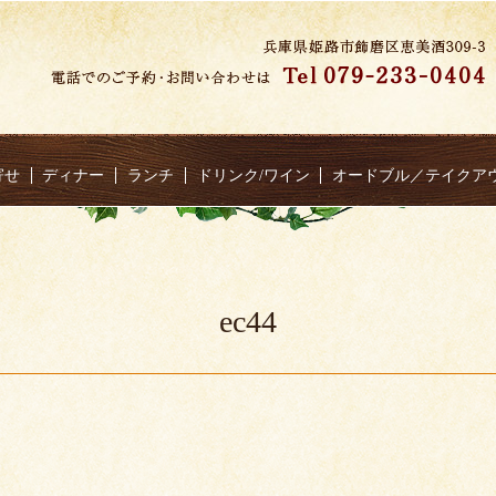
寄せ
ディナー
ランチ
ドリンク/ワイン
オードブル／テイクア
ec44