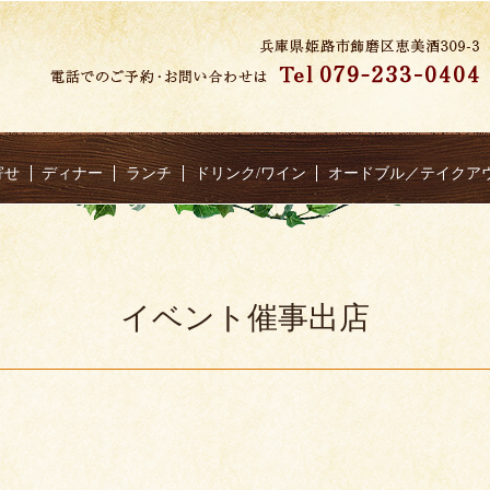
寄せ
ディナー
ランチ
ドリンク/ワイン
オードブル／テイクア
イベント催事出店