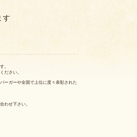
ます
ます。
能ください。
のバーガーや全国で上位に度々表彰された
い合わせ下さい。